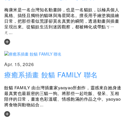
梅康米是一名台灣知名動畫師，也是一名貓奴，以極具個人
風格、搞怪且獨特的貓咪與海星聞名。擅長用手繪塗鴉描繪
日常，把那些看似荒謬卻莫名真實的瞬間，透過動畫與插畫
呈現出來。從貓奴生活到迷因觀察，都被轉化成帶點ㄎㄧ
...
ㄤ
Apr. 15, 2026
療癒系插畫 餃貓 FAMILY 聯名
餃貓 FAMILY 由台灣插畫家yaoyao所創作，靈感來自她身邊
最真實也最親密的三貓一狗。將那些一起吃飯、發呆、互相
陪伴的日常，畫進色彩溫暖、情感飽滿的作品之中。yaoyao
...
將食物與動物結合